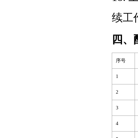
续工
四、
序号
1
2
3
4