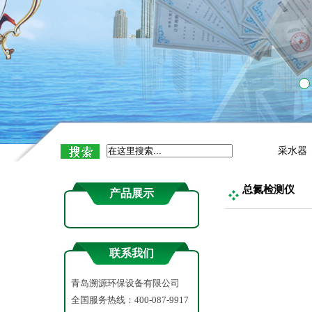
抽滤
手动采
自动水质
COD消
流速流
吹气
采水器
底泥（微生
总氮检测仪
产品展示
采泥
余氯检
联系我们
浊度
青岛溯源环保设备有限公司
色度
全国服务热线：400-087-9917