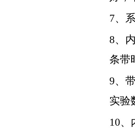
7
、
8
、内
条带
9
、
实验
10
、