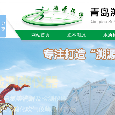
网站首页
追本溯源
水质
公司简介
COD检
企业文化
氨氮检
质量售后
总磷检
社会责任
总氮检
成功案例
BOD测
单/多参数
红外/紫