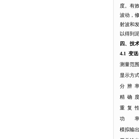
度。有
波动，
射波和
以得到
四、技
4.1 变
测量范围：
显示方式
分 辨 
精 确 度：
重 复 性：
功 率：
模拟输出