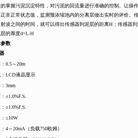
效的掌握污泥沉淀特性，对污泥的回流量进行准确的控制。让操
修正非正常状态值，监测预浓缩池内的分离层做出实时的评价。
发射波之间的时间，就可以得出传感器到泥层的距离
H
；传感器到
泥层的厚度
d=L-H
术参数
送器
0.5～20m
：LCD液晶显示
率：3mm
±1.0%F.S.
±1.0%F.S.
≤10W
：4～20mA（负载750欧姆）