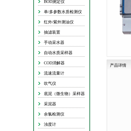
BOD测定仪
抽
单/多参数水质检测仪
手
红外/紫外测油仪
自动
抽滤装置
C
手动采水器
流
自动水质采样器
COD消解器
产品详情
底泥（微
流速流量计
吹气仪
底泥（微生物）采样器
余
采泥器
余氯检测仪
浊度计