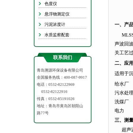
悬浮
色度仪
污
悬浮物测定仪
水质
一、产
污泥浓度计
MLSS
水质监察配套
声波回
关工艺
联系我们
二、应
青岛溯源环保设备有限公司
适用于
全国服务热线：400-087-9917
给水厂
电话：0532-82122969
0532-82122916
污水处
传真：0532-85191026
洗煤厂
地址：青岛市黄岛区朝阳山
电力
路77号
三、测
超声