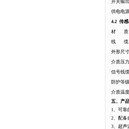
开关输出
供电电源：
4.2 传
材 质：
线 缆：
外形尺寸：
介质压力：
信号线缆
防护等级：
介质温度
五、产
1、可
2、配
3、超声