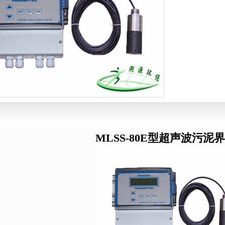
滤装置
综合大气颗粒物采样器
皂膜流
动采水器
烟尘烟气采样系列
温湿度
水质采样器
挥发性有机物采样器
测氡
OD消解器
油气回收检测仪
便携式气体
速流量计
气体流量校准系列
吹气仪
生物）采样器
MLSS-80E型超声波污泥
采泥器
氯检测仪
浊度计
色度仪