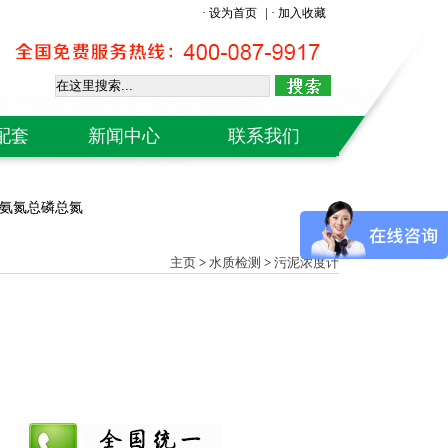
|
· 设为首页
· 加入收藏
配套
新闻中心
联系我们
H计
od氨氮总磷总氮
仪
仪
主页
>
水质检测
>
污泥浓度计
计
级计
象仪
仪