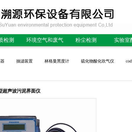
质检测
环境空气和废气
粉尘检测
实验室
OD检测仪
林格曼黑度计/望远镜
便携式粉尘检测仪
酸度计/P
水器
抽滤装置
林格曼黑度计
硫化物酸化吹气仪
c
氮检测仪
微生物采样器
在线粉尘检测仪
电导率
磷检测仪
非甲烷总烃采样器
在线PM2.5检测仪
溶氧
氮检测仪
恶臭分析实验室
除尘布袋检漏仪
离子
0E型超声波污泥界面仪
OD测定仪
便携式气体分析仪
便携式管道粉尘检测仪
噪声计/声
参数水质检测仪
大气采样器
在线粉末流量仪
风速/气
/紫外测油仪
颗粒物采样器
扬尘噪声在线监测
场强