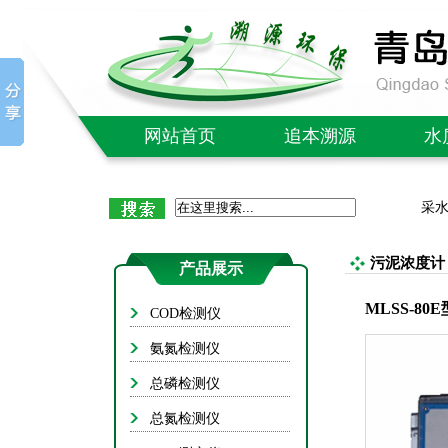
网站首页
追本溯源
水
公司简介
C
采
企业文化
氨
质量售后
总
污泥浓度计
产品展示
社会责任
总
MLSS-8
COD检测仪
成功案例
B
氨氮检测仪
单/多
总磷检测仪
红外
总氮检测仪