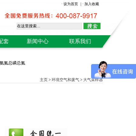
|
· 设为首页
· 加入收藏
配套
新闻中心
联系我们
H计
od氨氮总磷总氮
仪
仪
主页
>
环境空气和废气
>
大气采样器
计
级计
象仪
仪