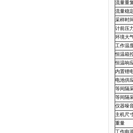
流量重
流量稳
采样时
计前压
环境大
工作温
恒温箱
恒温响
内置锂
电池供
等间隔
等间隔
仪器噪
主机尺寸
重量
工作电