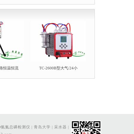
型双路恒温恒流
TC-2600B型大气/24小
D氨氮总磷检测仪
|
青岛大学
|
采水器
|