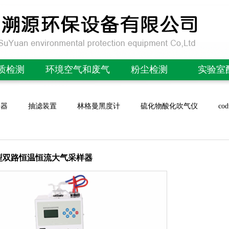
质检测
环境空气和废气
粉尘检测
实验室
OD检测仪
林格曼黑度计/望远镜
便携式粉尘检测仪
酸度计/P
水器
抽滤装置
林格曼黑度计
硫化物酸化吹气仪
c
氮检测仪
微生物采样器
在线粉尘检测仪
电导率
磷检测仪
非甲烷总烃采样器
在线PM2.5检测仪
溶氧
氮检测仪
恶臭分析实验室
除尘布袋检漏仪
离子
0A型双路恒温恒流大气采样器
OD测定仪
便携式气体分析仪
便携式管道粉尘检测仪
噪声计/声
参数水质检测仪
大气采样器
在线粉末流量仪
风速/气
/紫外测油仪
颗粒物采样器
扬尘噪声在线监测
场强