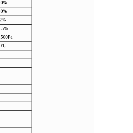
.0%
.0%
2%
.5%
00Pa
0℃