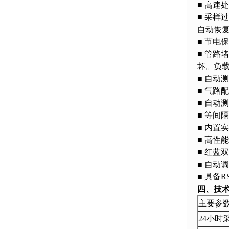
■ 高
■ 采
自动恢
■ 节
■ 管
坏。负载
■ 自
■ 气路
■ 自动
■ 等间
■ 内置
■ 高性
■ 红蓝
■ 自动
■ 具备
四、技
主要参
24小时