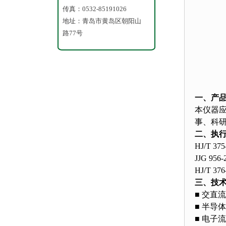
悬浮
传真：0532-85191026
污
地址：青岛市黄岛区朝阳山
路77号
水质
一、产
本仪器
事、科
二、执
HJ/T
JJG 9
HJ/T
三、技
■ 交直
■ 半导
■ 电子