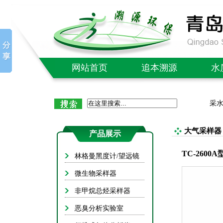
网站首页
追本溯源
水
公司简介
C
采
企业文化
氨
质量售后
总
大气采样器
产品展示
社会责任
总
TC-260
林格曼黑度计/望远镜
成功案例
B
微生物采样器
单/多
非甲烷总烃采样器
红外
恶臭分析实验室