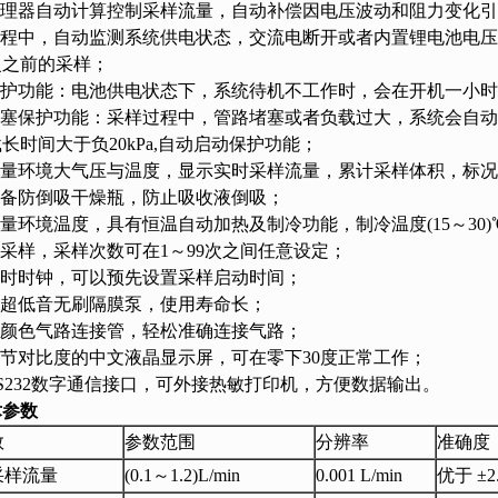
速处理器自动计算控制采样流量，自动补偿因电压波动和阻力变化
样过程中，自动监测系统供电状态，交流电断开或者内置锂电池电
复之前的采样；
电保护功能：电池供电状态下，系统待机不工作时，会在开机一小
路堵塞保护功能：采样过程中，管路堵塞或者负载过大，系统会自
长时间大于负20kPa,自动启动保护功能；
动测量环境大气压与温度，显示实时采样流量，累计采样体积，标
配备防倒吸干燥瓶，防止吸收液倒吸；
测量环境温度，具有恒温自动加热及制冷功能，制冷温度(15～30
隔采样，采样次数可在1～99次之间任意设定；
实时时钟，可以预先设置采样启动时间；
能超低音无刷隔膜泵，使用寿命长；
双颜色气路连接管，轻松准确连接气路；
调节对比度的中文液晶显示屏，可在零下30度正常工作；
RS232数字通信接口，可外接热敏打印机，方便数据输出。
术参数
数
参数范围
分辨率
准确度
采样流量
(0.1～1.2)L/min
0.001 L/min
优于 ±2