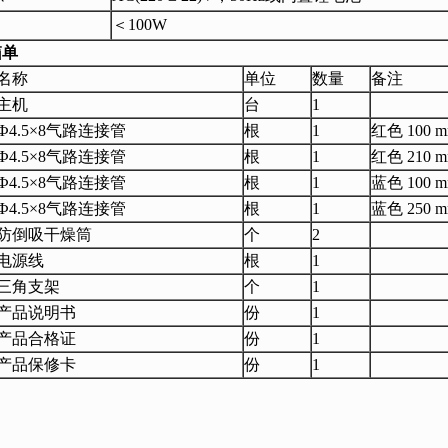
＜100W
箱单
名称
单位
数量
备注
主机
台
1
Ф4.5×8气路连接管
根
1
红色 100 
Ф4.5×8气路连接管
根
1
红色 210 
Ф4.5×8气路连接管
根
1
蓝色 100 
Ф4.5×8气路连接管
根
1
蓝色 250 
防倒吸干燥筒
个
2
电源线
根
1
三角支架
个
1
产品说明书
份
1
产品合格证
份
1
产品保修卡
份
1