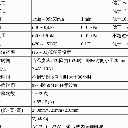
复性
优于 ±2
定性
优于 ±2
间
1min～99h59min
1 min
优于±0.
力
(-30～0)kPa
0.01 kPa
优于 ± 2
气压
(60～130)kPa
0.01 kPa
不超过±5
度
(-30～+50)℃
0.1℃
优于±1.
控温范围
(15～30)℃任意设定
应时间
当温度从24℃降为16℃时，响应时间小于20min
电池
7.4V 10AH
应时间
不启动制冷功能时大于30小时
采样时间
99小时59分内任意设置
采样次数
1～99次
音
＜55 dB(A)
(长×宽×高)
240mm×320mm×210mm
约5.0Kg
源
AC(220 ± 22)V，50Hz或内置锂电池