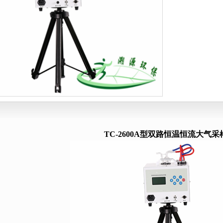
滤装置
综合大气颗粒物采样器
皂膜流
动采水器
烟尘烟气采样系列
温湿度
水质采样器
挥发性有机物采样器
测氡
OD消解器
油气回收检测仪
便携式气体
速流量计
气体流量校准系列
吹气仪
生物）采样器
TC-2600A型双路恒温恒流大气采
采泥器
氯检测仪
浊度计
色度仪