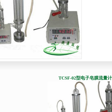
滤装置
综合大气颗粒物采样器
皂膜流
动采水器
烟尘烟气采样系列
温湿度
水质采样器
挥发性有机物采样器
测氡
OD消解器
油气回收检测仪
便携式气体
速流量计
气体流量校准系列
吹气仪
生物）采样器
采泥器
TCSF-02型电子皂膜流量计
氯检测仪
浊度计
色度仪