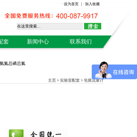
|
· 设为首页
· 加入收藏
配套
新闻中心
联系我们
H计
od氨氮总磷总氮
仪
仪
主页
>
实验室配套
>
皂膜流量计
计
级计
象仪
仪