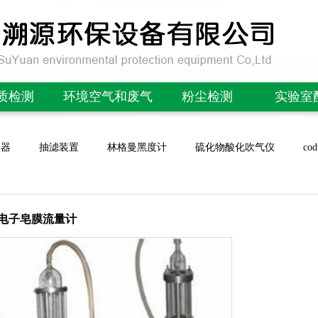
质检测
环境空气和废气
粉尘检测
实验室
OD检测仪
林格曼黑度计/望远镜
便携式粉尘检测仪
酸度计/P
水器
抽滤装置
林格曼黑度计
硫化物酸化吹气仪
c
氮检测仪
微生物采样器
在线粉尘检测仪
电导率
磷检测仪
非甲烷总烃采样器
在线PM2.5检测仪
溶氧
氮检测仪
恶臭分析实验室
除尘布袋检漏仪
离子
2型电子皂膜流量计
OD测定仪
便携式气体分析仪
便携式管道粉尘检测仪
噪声计/声
参数水质检测仪
大气采样器
在线粉末流量仪
风速/气
/紫外测油仪
颗粒物采样器
扬尘噪声在线监测
场强