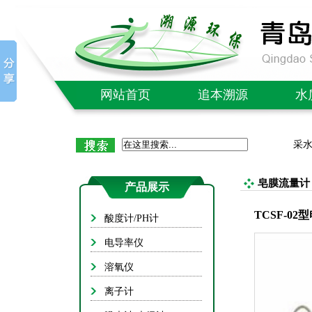
网站首页
追本溯源
水
公司简介
C
采
企业文化
氨
质量售后
总
皂膜流量计
产品展示
社会责任
总
TCSF-0
酸度计/PH计
成功案例
B
电导率仪
单/多
溶氧仪
红外
离子计