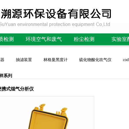
质检测
环境空气和废气
粉尘检测
实验室
OD检测仪
林格曼黑度计/望远镜
便携式粉尘检测仪
酸度计/P
水器
抽滤装置
林格曼黑度计
硫化物酸化吹气仪
c
氮检测仪
微生物采样器
在线粉尘检测仪
电导率
磷检测仪
非甲烷总烃采样器
在线PM2.5检测仪
溶氧
样系列
氮检测仪
恶臭分析实验室
除尘布袋检漏仪
离子
型便携式烟气分析仪
OD测定仪
便携式气体分析仪
便携式管道粉尘检测仪
噪声计/声
参数水质检测仪
大气采样器
在线粉末流量仪
风速/气
/紫外测油仪
颗粒物采样器
扬尘噪声在线监测
场强