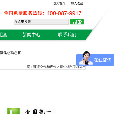
|
· 设为首页
· 加入收藏
配套
新闻中心
联系我们
H计
od氨氮总磷总氮
仪
仪
主页
>
环境空气和废气
>
烟尘烟气采样系列
计
级计
象仪
仪