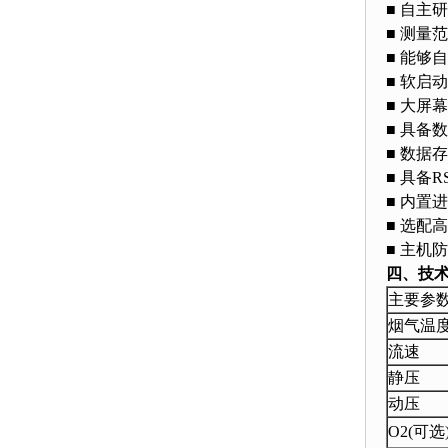
■ 自主
■ 测量
■ 能够
■ 软启
■ 大屏
■ 具备
■ 数据
■ 具备
■ 内置
■ 选
■ 主机
四、技
主要参
烟气温
流速
静压
动压
O2(可选