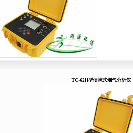
滤装置
综合大气颗粒物采样器
皂膜流
动采水器
烟尘烟气采样系列
温湿度
水质采样器
挥发性有机物采样器
测氡
OD消解器
油气回收检测仪
便携式气体
速流量计
气体流量校准系列
吹气仪
生物）采样器
TC-62H
型便携式烟气分析仪
采泥器
氯检测仪
浊度计
色度仪