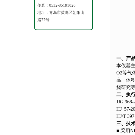
悬浮
传真：0532-85191026
污
地址：青岛市黄岛区朝阳山
路77号
水质
一、产
本仪器主
O2等
高、体
烧研究
二、执
JJG 9
HJ 5
HJ/T 
三、技
■ 采用