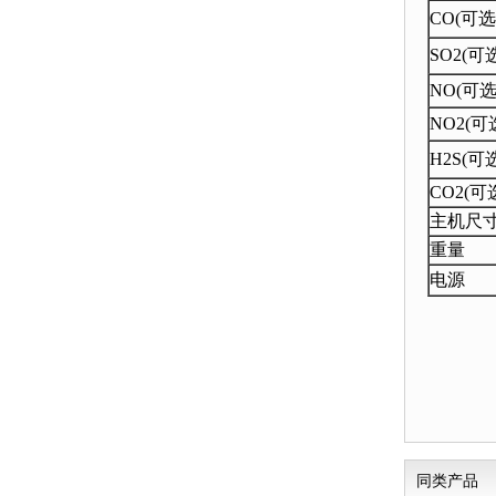
CO(可选
SO2(可
NO(可选
NO2(可
H2S(可
CO2(可
主机尺寸
重量
电源
同类产品