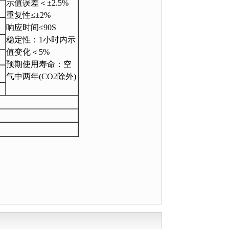
示值误差＜±2.5%
重复性≤±2%
响应时间≤90S
稳定性：1小时内示
值变化＜5%
预期使用寿命：空
气中两年(CO2除外)