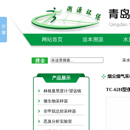
网站首页
追本溯源
水
公司简介
C
采
企业文化
氨
质量售后
总
烟尘烟气采
产品展示
社会责任
总
TC-62H
林格曼黑度计/望远镜
成功案例
B
微生物采样器
单/多
非甲烷总烃采样器
红外
恶臭分析实验室