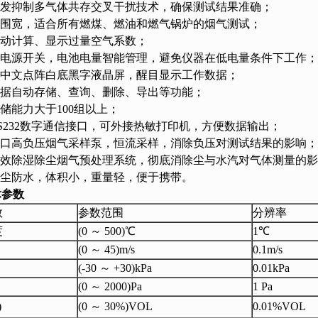
研发抑制多气体共存交叉干扰技术，确保测试结果准确；
范围宽，适合所有燃煤、燃油和燃气锅炉的烟气测试；
自动计算、显示过量空气系数；
动电源开关，电池电量智能管理，避免仪器在低电量条件下工作；
幕中文点阵白底黑字液晶屏，醒目显示工作数据；
数据自动存储、查询、删除、导出等功能；
存储能力大于100组以上；
RS232数字通信接口，可外接热敏打印机，方便数据输出；
进口高负压烟气采样泵，恒流采样，消除负压对测试结果的影响；
配高效除湿除尘烟气预处理系统，彻底消除尘与水汽对气体测量的
防尘防水，体积小，重量轻，便于携带。
术参数
数
参数范围
分辨率
度
(0 ～ 500)℃
1℃
(0 ～ 45)m/s
0.1m/s
(-30 ～ +30)kPa
0.01kPa
(0 ～ 2000)Pa
1 Pa
)
(0 ～ 30%)VOL
0.01%VOL