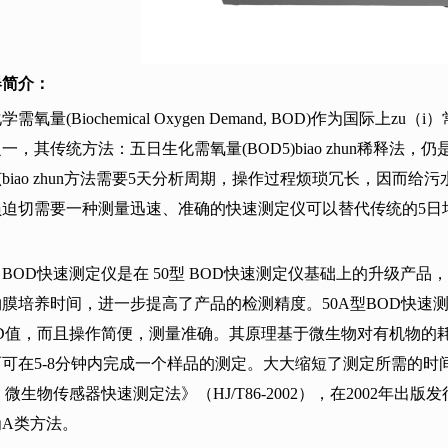
物测定仪
泥浓度计
监察配套
器简介：
化学需氧量
(Biochemical Oxygen Demand, BOD)
作为国际上zu（i
之一，其传统方法：五日生化需氧量
(BOD5)
biao zhun稀释
iao zhun方法需要
5
天分析周期，操作过程烦琐冗长，因而给污
员迫切需要一种测量迅速、准确的快速测定仪可以替代传统的
5
日
BOD
快速测定仪是在
50
型
BOD
快速测定仪基础上的升级产品，
物膜培养时间，进一步提高了产品的检测精度。
50A
型
BOD
快速
D
值，而且操作简便，测量准确。其原理基于微生物对有机物的
而可在
5-8
分钟内完成一个样品的测定。大大缩短了测定所需的时
）微生物传感器快速测定法》（
HJ/T86-2002
），在
2002
年出版发
为
A
类方法。