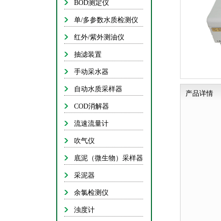
BOD测定仪
抽
单/多参数水质检测仪
手
红外/紫外测油仪
自动
抽滤装置
C
手动采水器
流
自动水质采样器
产品详情
COD消解器
底泥（微
流速流量计
吹气仪
底泥（微生物）采样器
余
采泥器
余氯检测仪
浊度计