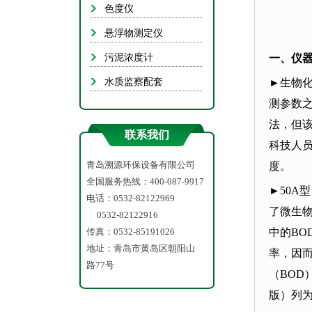
悬浮
色度仪
污
悬浮物测定仪
水质
污泥浓度计
一、仪
水质监察配套
►
生物
测参数
法，但该b
联系我们
科技人
青岛溯源环保设备有限公司
度。
全国服务热线：400-087-9917
►
50A
型
电话：0532-82122969
了微生
0532-82122916
传真：0532-85191026
中的
BO
地址：青岛市黄岛区朝阳山
率，因
路77号
（
BOD
版）列