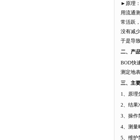
►
原理
用流通
常活跃
没有减
于是导
二、产
BOD
快
测定地
三、主
1
、原理
2
、结果
3
、操作
4
、测量
5
、维护