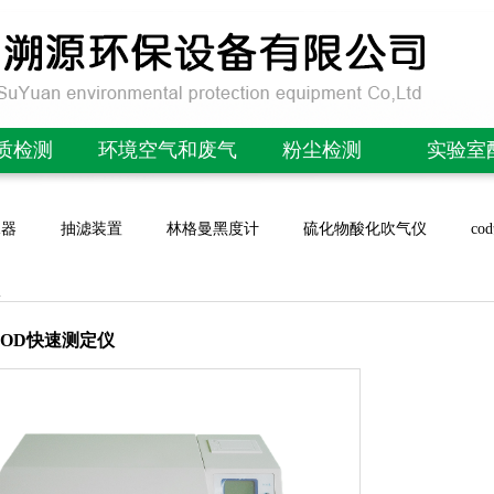
质检测
环境空气和废气
粉尘检测
实验室
OD检测仪
林格曼黑度计/望远镜
便携式粉尘检测仪
酸度计/P
水器
抽滤装置
林格曼黑度计
硫化物酸化吹气仪
c
氮检测仪
微生物采样器
在线粉尘检测仪
电导率
磷检测仪
非甲烷总烃采样器
在线PM2.5检测仪
溶氧
氮检测仪
恶臭分析实验室
除尘布袋检漏仪
离子
型BOD快速测定仪
OD测定仪
便携式气体分析仪
便携式管道粉尘检测仪
噪声计/声
参数水质检测仪
大气采样器
在线粉末流量仪
风速/气
/紫外测油仪
颗粒物采样器
扬尘噪声在线监测
场强