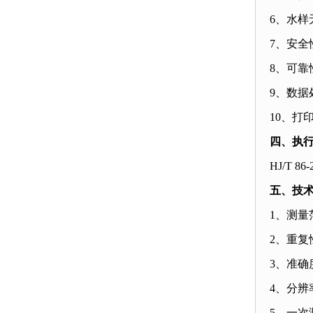
6
、水样
7
、安全
8
、可靠
9
、数据
10
、打
四、执行b
HJ/T 86-
五、技
1
、测量
2
、重复
3
、准确
4
、分辨
5
、一次