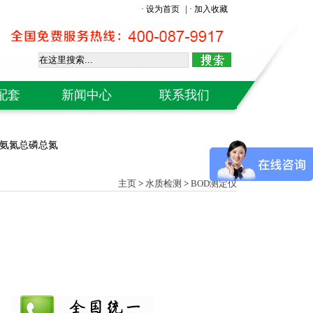
|
· 设为首页
· 加入收藏
配套
新闻中心
联系我们
H计
od氨氮总磷总氮
仪
仪
主页
>
水质检测
>
BOD测定仪
计
级计
象仪
仪