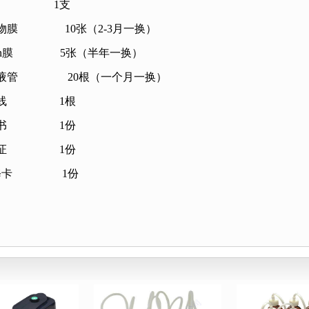
1
支
物膜
10
张（
2-3
月一换）
n
膜
5
张（半年一换）
液管
20
根（一个月一换）
线
1
根
书
1
份
证
1
份
修卡
1
份