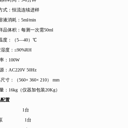
方式：恒流连续进样
溶液消耗：
5ml/min
样品体积：每测一次需
50ml
温度：（
5—40
）℃
对湿度：
≤90%RH
率：
100W
源：
AC220V 50Hz
部尺寸：（
560× 360× 210
）
mm
量：
16kg
（仪器加包装
20Kg
）
品配置
1
台
泵
1
台