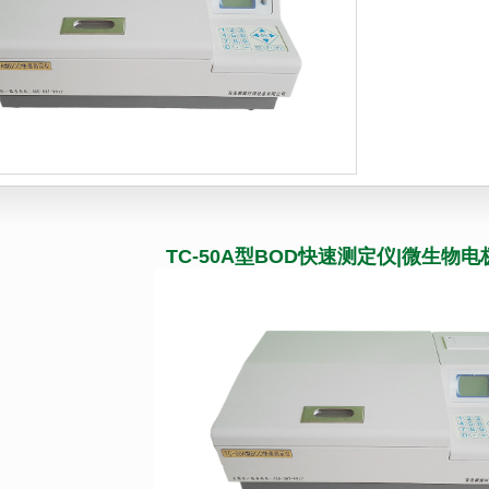
滤装置
综合大气颗粒物采样器
皂膜流
动采水器
烟尘烟气采样系列
温湿度
水质采样器
挥发性有机物采样器
测氡
OD消解器
油气回收检测仪
便携式气体
速流量计
气体流量校准系列
吹气仪
TC-50A型BOD快速测定仪|微生物
生物）采样器
采泥器
氯检测仪
浊度计
色度仪