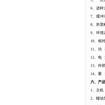
6
、进样
7
、缓冲
8
、所需
9
、环境
10
、相
11
、功
12
、电
13
、外
14
、重
六、产
1
、主机
2
、蠕动