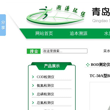
网站首页
追本溯源
水
公司简介
C
采
企业文化
氨
质量售后
总
BOD测定仪
产品展示
社会责任
总
TC-50A
COD检测仪
成功案例
B
氨氮检测仪
单/多
总磷检测仪
红外
总氮检测仪