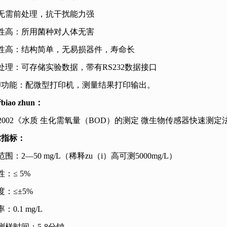
无需前处理，抗干扰能力强
性高：所用菌种对人体无害
性高：结构简单，无易损器件，寿命长
处理：可存储实验数据，带有RS232数据接口
印功能：配微型打印机，测量结果打印输出。
iao zhun：
2002
《水质
生化需氧量（
BOD
）的测定
微生物传感器快速测定
术指标：
范围：
2—50 mg/L
（稀释zu（i）高可测
5000mg/L
）
性：
≤ 5%
度：
≤±5%
率：
0.1 mg/L
测样时间：
5-8
分钟