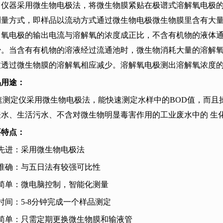
：仪器采用微生物电极法，将微生物膜紧贴在极谱式溶解氧电极
测量方式，即样品以流动方式通过微生物电极微生物膜里含有大
，氧电极的输出电流与溶解氧的浓度成正比，不含有机物的液体
少。当含有有机物的溶液经过流通池时，微生物消耗大量的溶解
致透过微生物膜的溶解氧相应减少。溶解氧电极测出溶解氧浓度
品用途：
速测定仪采用微生物电极法，能快速测定水样中的
BOD
值，而且
表水、生活污水、不含对微生物明显毒害作用的工业废水中的
生
要特点：
先进：采用微生物电极法
准确：与五日法有较强可比性
简单：微电脑控制，智能化测量
时间：
5-8
分钟完成一个样品测定
简单：只需定期更换微生物膜和输液管