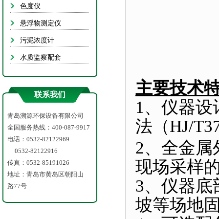
悬浮物
色度仪
污泥浓
悬浮物测定仪
水质监
污泥浓度计
水质监察配套
主要技术
联系我们
1、仪器
青岛溯源环保设备有限公司
法（
HJ/T3
全国服务热线：400-087-9917
电话：0532-82122969
2、全金
0532-82122916
现场采样
传真：0532-85191026
地址：青岛市黄岛区朝阳山
3、仪器
路77号
坡等场地