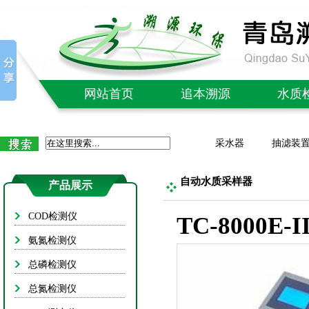
网站首页
追本溯源
水质
公司简介
COD检
采水器
抽滤装
企业文化
氨氮检
质量售后
总磷检
自动水质采样器
产品展示
社会责任
总氮检
COD检测仪
TC-8000
成功案例
BOD测
氨氮检测仪
单/多参数
总磷检测仪
红外/紫
总氮检测仪