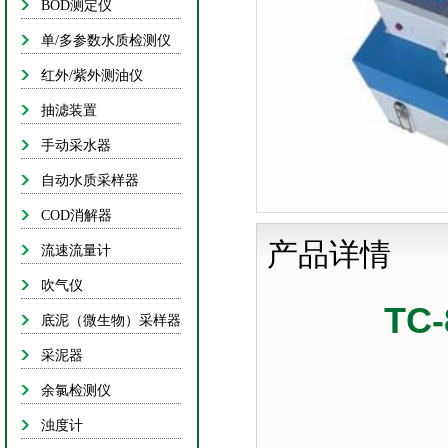
BOD测定仪
抽滤
单/多参数水质检测仪
手动采
红外/紫外测油仪
自动水质
抽滤装置
COD消
手动采水器
流速流
自动水质采样器
吹气
COD消解器
产品详情
底泥（微生
流速流量计
吹气仪
采泥
TC
底泥（微生物）采样器
余氯检
采泥器
浊度
余氯检测仪
色度
浊度计